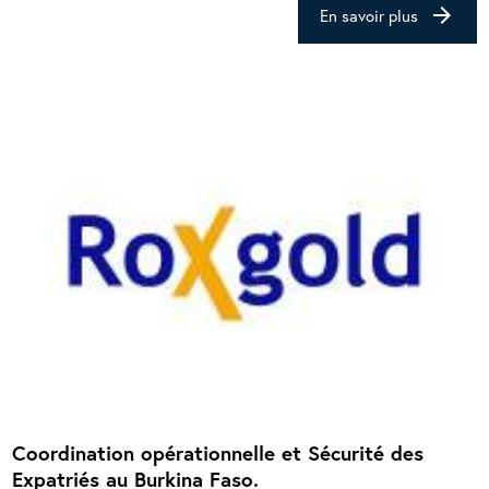
arrow_forward
En savoir plus
Coordination opérationnelle et Sécurité des
Expatriés au Burkina Faso.