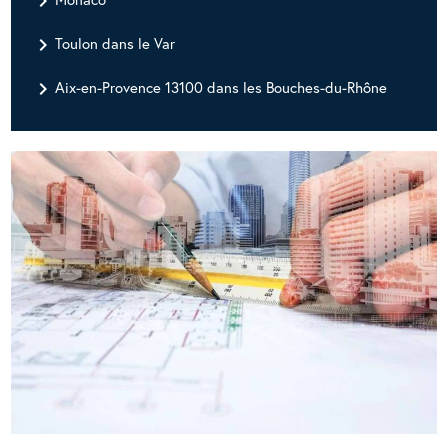
navigate_next
navigate_next
Toulon dans le Var
navigate_next
Aix-en-Provence 13100 dans les Bouches-du-Rhône