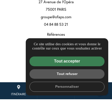
27 Avenue de l'Opéra
75001 PARIS
groupe@ofaps.com
04 84 88 53 21
Références
Informations complémentaires
Ce site utilise des cookies et vous donne le
contrôle sur ceux que vous souhaitez activer
Mentions légales
Politique de confidentialité
Tout accepter
Gestion des cookies
Tout refuser
Personnaliser
place
mail
call
ITINÉRAIRE
CONTACTEZ-NOUS
04 84 88 53 21