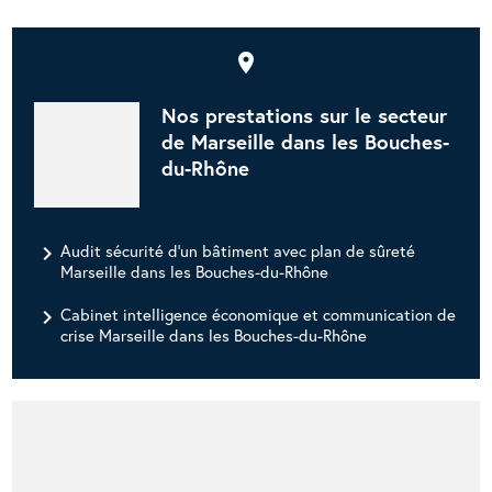
place
Nos prestations sur le secteur
de Marseille dans les Bouches-
du-Rhône
navigate_next
Audit sécurité d'un bâtiment avec plan de sûreté
Marseille dans les Bouches-du-Rhône
navigate_next
Cabinet intelligence économique et communication de
crise Marseille dans les Bouches-du-Rhône