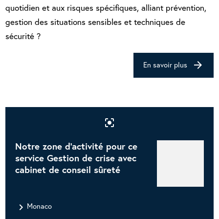
quotidien et aux risques spécifiques, alliant prévention,
gestion des situations sensibles et techniques de
sécurité ?
arrow_forward
En savoir plus
center_focus_strong
Notre zone d'activité pour ce
service Gestion de crise avec
cabinet de conseil sûreté
navigate_next
Monaco