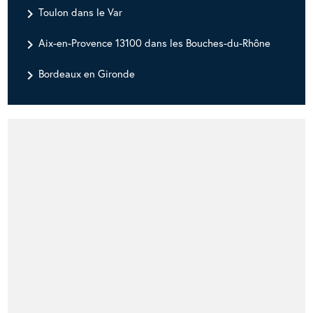
navigate_next
Toulon dans le Var
navigate_next
Aix-en-Provence 13100 dans les Bouches-du-Rhône
navigate_next
Bordeaux en Gironde